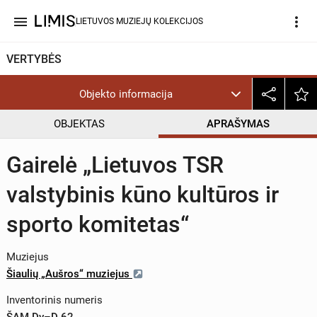
menu
more_vert
LIETUVOS MUZIEJŲ KOLEKCIJOS
VERTYBĖS
Objekto informacija
OBJEKTAS
APRAŠYMAS
Gairelė „Lietuvos TSR
valstybinis kūno kultūros ir
sporto komitetas“
Muziejus
Šiaulių „Aušros“ muziejus
Inventorinis numeris
ŠAM Dv–D 62