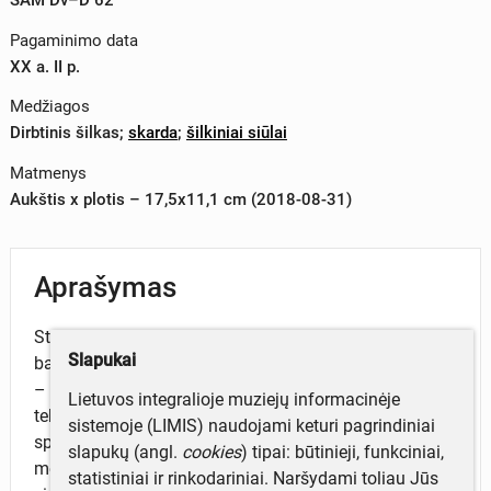
Pagaminimo data
XX a. II p.
Medžiagos
Dirbtinis šilkas
;
skarda
;
šilkiniai siūlai
Matmenys
Aukštis x plotis – 17,5x11,1 cm (2018-08-31)
Aprašymas
Stačiakampio formos gairelė, baigiasi trikampiu, ant
Slapukai
balto atlaso šilkografijos metodu pavaizduota: averse
– LTSR herbas (žalia, raudona, geltona spalvos) ir
Lietuvos integralioje muziejų informacinėje
tekstas: „Lietuvos TSR valstybinis kūno kultūros ir
sistemoje (LIMIS) naudojami keturi pagrindiniai
sporto komitetas“. Reverse pavaizduotas disko
slapukų (angl.
cookies
) tipai: būtinieji, funkciniai,
metikas, metantis diską (raudona spalva). Gairelės
statistiniai ir rinkodariniai. Naršydami toliau Jūs