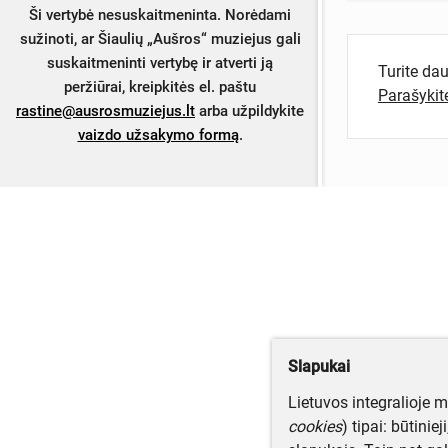
Ši vertybė nesuskaitmeninta. Norėdami
sužinoti, ar Šiaulių „Aušros“ muziejus gali
suskaitmeninti vertybę ir atverti ją
Turite da
peržiūrai, kreipkitės el. paštu
Parašyki
rastine@ausrosmuziejus.lt
arba užpildykite
vaizdo užsakymo formą
.
Slapukai
Lietuvos integralioje 
cookies
) tipai: būtinie