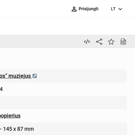
person_outline
expand_more
Prisijungti
LT
ros“ muziejus
4
popierius
s – 145 x 87 mm