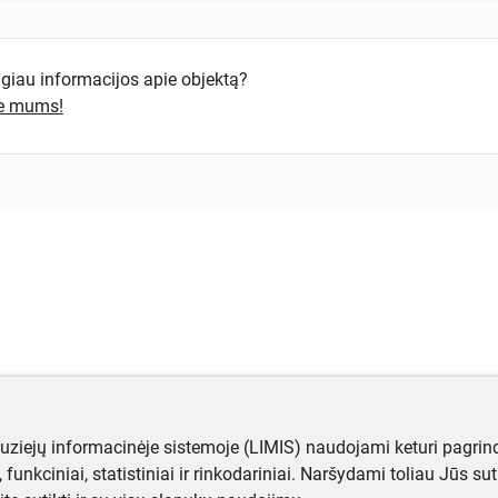
ugiau informacijos apie objektą?
te mums!
muziejų informacinėje sistemoje (LIMIS) naudojami keturi pagrind
ji, funkciniai, statistiniai ir rinkodariniai. Naršydami toliau Jūs s