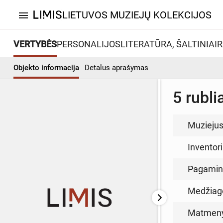
LIETUVOS MUZIEJŲ KOLEKCIJOS
menu
VERTYBĖS
PERSONALIJOS
LITERATŪRA, ŠALTINIAI
R
Objekto informacija
Detalus aprašymas
5 rubli
Muzieju
Inventor
Pagamin
Medžiag
Matmen