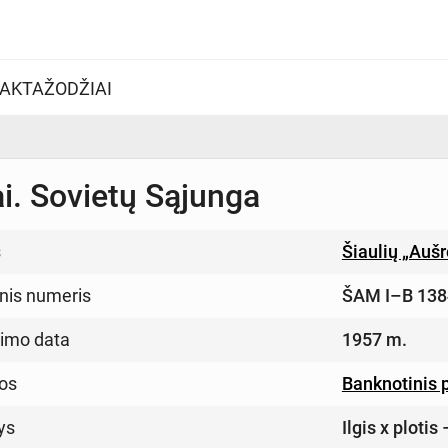
AKTAŽODŽIAI
ai. Sovietų Sąjunga
s
Šiaulių „Auš
inis numeris
ŠAM I–B 138
imo data
1957 m.
os
Banknotinis 
ys
Ilgis x ploti