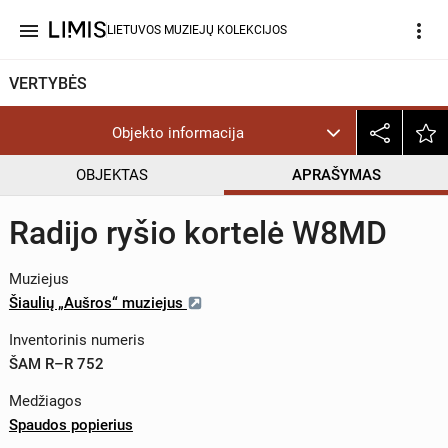
menu
more_vert
LIETUVOS MUZIEJŲ KOLEKCIJOS
VERTYBĖS
Objekto informacija
OBJEKTAS
APRAŠYMAS
Radijo ryšio kortelė W8MD
Muziejus
Šiaulių „Aušros“ muziejus
Inventorinis numeris
ŠAM R–R 752
Medžiagos
Spaudos popierius