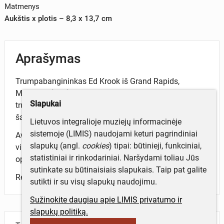
Matmenys
Aukštis x plotis – 8,3 x 13,7 cm
Aprašymas
Trumpabangininkas Ed Krook iš Grand Rapids,
Michigan (JAV) šaukiniu – W8MD kortelę siuntė
Slapukai
trumpabangininkui Stasiui Dovydaičiui, kurio radijo
šaukinys – UP2CZ. Ryšio sudarymo data 1978-03-24.
Lietuvos integralioje muziejų informacinėje
sistemoje (LIMIS) naudojami keturi pagrindiniai
Averse – kortelės centre užrašytas radijo šaukinys,
slapukų (angl.
cookies
) tipai: būtinieji, funkciniai,
viršuje – radijo ryšio sudarymo duomenys ir
statistiniai ir rinkodariniai. Naršydami toliau Jūs
operatoriaus adresas.
sutinkate su būtinaisiais slapukais. Taip pat galite
Reverse – kortelės gavėjo radijo šaukinys.
sutikti ir su visų slapukų naudojimu.
Sužinokite daugiau apie LIMIS privatumo ir
slapukų politiką.