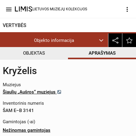
menu
more_vert
LIETUVOS MUZIEJŲ KOLEKCIJOS
VERTYBĖS
Objekto informacija
OBJEKTAS
APRAŠYMAS
Kryželis
Muziejus
Šiaulių „Aušros“ muziejus
Inventorinis numeris
ŠAM E–B 3141
Gamintojas (-ai)
Nežinomas gamintojas