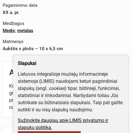
Pagaminimo data
XX a. pr.
Medžiagos
Medis
;
metalas
Matmenys
Aukštis x plotis – 10 x 6,5 cm
Slapukai
Aprašymas
Lietuvos integralioje muziejų informacinėje
sistemoje (LIMIS) naudojami keturi pagrindiniai
Kryželis, medinis, sukaltas metaline vinimi iš dviejų
slapukų (angl.
cookies
) tipai: būtinieji, funkciniai,
grubiai išdrožtų pagaliukų. Kryželis buvo prikalamas
statistiniai ir rinkodariniai. Naršydami toliau Jūs
prie durų iš lauko pusės, kad perkūnija netrenktų į
sutinkate su būtinaisiais slapukais. Taip pat galite
namą.
sutikti ir su visų slapukų naudojimu.
Sužinokite daugiau apie LIMIS privatumo ir
slapukų politiką.