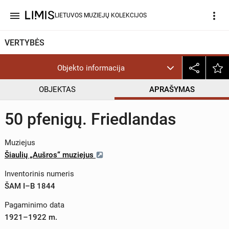
menu
more_vert
LIETUVOS MUZIEJŲ KOLEKCIJOS
VERTYBĖS
Objekto informacija
OBJEKTAS
APRAŠYMAS
50 pfenigų. Friedlandas
Muziejus
Šiaulių „Aušros“ muziejus
Inventorinis numeris
ŠAM I–B 1844
Pagaminimo data
1921–1922 m.