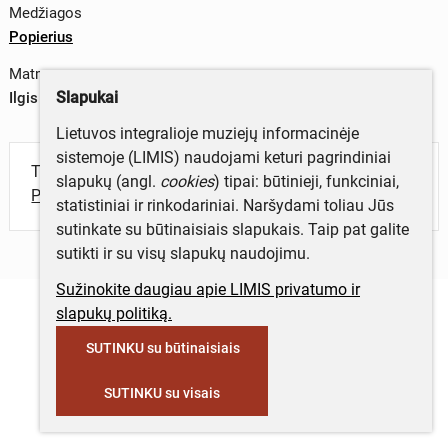
Medžiagos
Popierius
Matmenys
Slapukai
Ilgis x plotis – 110 x 77 mm
Lietuvos integralioje muziejų informacinėje
sistemoje (LIMIS) naudojami keturi pagrindiniai
Turite daugiau informacijos apie objektą?
slapukų (angl.
cookies
) tipai: būtinieji, funkciniai,
Parašykite mums!
statistiniai ir rinkodariniai. Naršydami toliau Jūs
sutinkate su būtinaisiais slapukais. Taip pat galite
sutikti ir su visų slapukų naudojimu.
Sužinokite daugiau apie LIMIS privatumo ir
slapukų politiką.
SUTINKU su būtinaisiais
SUTINKU su visais