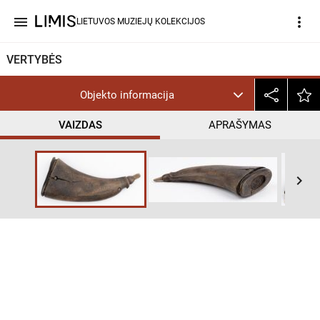
menu
more_vert
LIETUVOS MUZIEJŲ KOLEKCIJOS
VERTYBĖS
Objekto informacija
VAIZDAS
APRAŠYMAS
help_outline
CC BY
keyboard_arrow_right