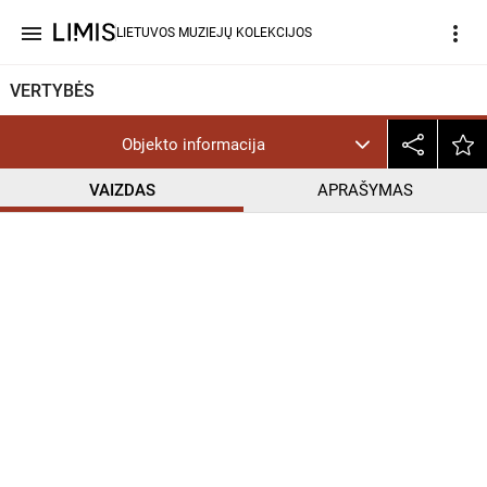
menu
more_vert
LIETUVOS MUZIEJŲ KOLEKCIJOS
VERTYBĖS
Objekto informacija
VAIZDAS
APRAŠYMAS