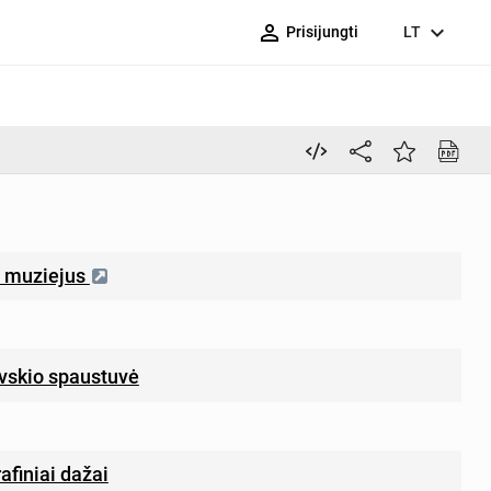
person_outline
expand_more
Prisijungti
LT
“ muziejus
vskio spaustuvė
rafiniai dažai