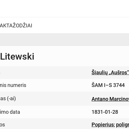
AKTAŽODŽIAI
 Litewski
s
Šiaulių „Aušros
inis numeris
ŠAM I–S 3744
s (-ai)
Antano Marcino
imo data
1831-01-28
os
Popierius
;
polig