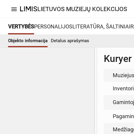
LIETUVOS MUZIEJŲ KOLEKCIJOS
menu
VERTYBĖS
PERSONALIJOS
LITERATŪRA, ŠALTINIAI
R
Objekto informacija
Detalus aprašymas
Kuryer
Muzieju
Inventor
Gamintoja
Pagamin
Medžiag