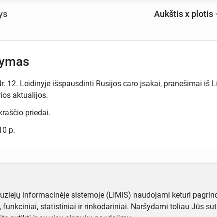
ys
Aukštis x plotis
šymas
. 12. Leidinyje išspausdinti Rusijos caro įsakai, pranešimai iš Li
rios aktualijos.
kraščio priedai.
10 p.
ugiau informacijos apie objektą?
muziejų informacinėje sistemoje (LIMIS) naudojami keturi pagrind
te mums!
ji, funkciniai, statistiniai ir rinkodariniai. Naršydami toliau Jūs s