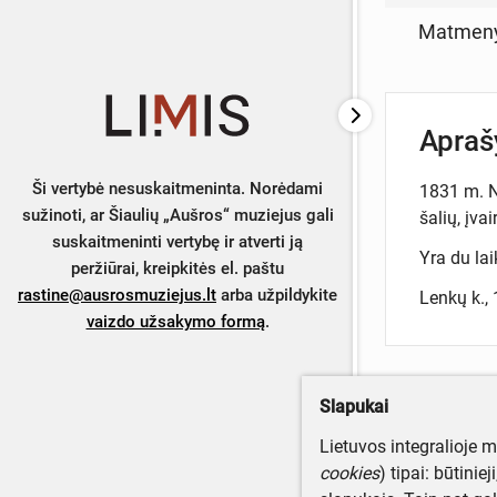
Matmen
Apra
Ši vertybė nesuskaitmeninta. Norėdami
1831 m. Nr
sužinoti, ar Šiaulių „Aušros“ muziejus gali
šalių, įvai
suskaitmeninti vertybę ir atverti ją
Yra du lai
peržiūrai, kreipkitės el. paštu
rastine@ausrosmuziejus.lt
arba užpildykite
Lenkų k., 
vaizdo užsakymo formą
.
Slapukai
Turite da
Lietuvos integralioje 
Parašyki
cookies
) tipai: būtinie