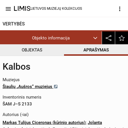
menu
more_vert
LIETUVOS MUZIEJŲ KOLEKCIJOS
VERTYBĖS
Objekto informacija
OBJEKTAS
APRAŠYMAS
Kalbos
Muziejus
Šiaulių „Aušros“ muziejus
Inventorinis numeris
ŠAM J–S 2133
Autorius (-iai)
Markas Tulijus Ciceronas
(
kūrinio autorius
)
;
Jolanta