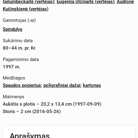
Gelumbeckaitė
(
vertėjas
)
;
Eugenija Ulčinaitė
(
vertėjas
)
;
Audronė
Kučinskienė
(
vertėjas
)
Gamintojas (-ai)
Spindulys
Sukūrimo data
80–44 m. pr. Kr.
Pagaminimo data
1997 m.
Medžiagos
Spaudos popierius
;
poligrafiniai dažai
;
kartonas
Matmenys
Aukštis x plotis – 20,2 x 13,4 cm (1997-09-09)
Storis – 2 cm (2016-05-26)
Aprašymas