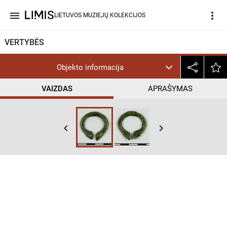
menu
more_vert
LIETUVOS MUZIEJŲ KOLEKCIJOS
VERTYBĖS
Objekto informacija
VAIZDAS
APRAŠYMAS
keyboard_arrow_left
keyboard_arrow_right