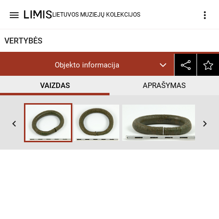
menu
more_vert
LIETUVOS MUZIEJŲ KOLEKCIJOS
VERTYBĖS
Objekto informacija
VAIZDAS
APRAŠYMAS
keyboard_arrow_left
keyboard_arrow_right