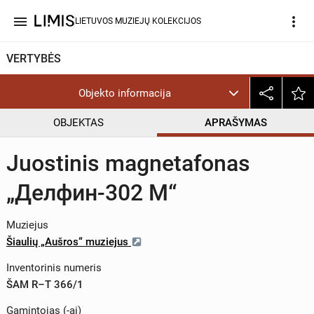
menu
more_vert
LIETUVOS MUZIEJŲ KOLEKCIJOS
VERTYBĖS
Objekto informacija
OBJEKTAS
APRAŠYMAS
Juostinis magnetafonas
„Делфин-302 М“
Muziejus
Šiaulių „Aušros“ muziejus
Inventorinis numeris
ŠAM R–T 366/1
Gamintojas (-ai)