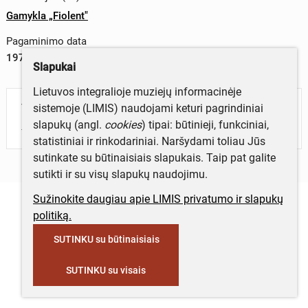
Gamykla „Fiolent"
Pagaminimo data
1975 m.
Slapukai
Lietuvos integralioje muziejų informacinėje
sistemoje (LIMIS) naudojami keturi pagrindiniai
Turite daugiau informacijos apie objektą?
slapukų (angl.
cookies
) tipai: būtinieji, funkciniai,
Parašykite mums!
statistiniai ir rinkodariniai. Naršydami toliau Jūs
sutinkate su būtinaisiais slapukais. Taip pat galite
sutikti ir su visų slapukų naudojimu.
Sužinokite daugiau apie LIMIS privatumo ir slapukų
politiką.
SUTINKU su būtinaisiais
SUTINKU su visais