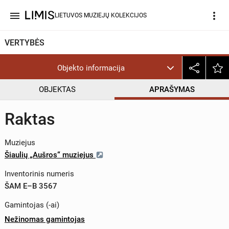
menu
more_vert
LIETUVOS MUZIEJŲ KOLEKCIJOS
VERTYBĖS
Objekto informacija
OBJEKTAS
APRAŠYMAS
Raktas
Muziejus
Šiaulių „Aušros“ muziejus
Inventorinis numeris
ŠAM E–B 3567
Gamintojas (-ai)
Nežinomas gamintojas