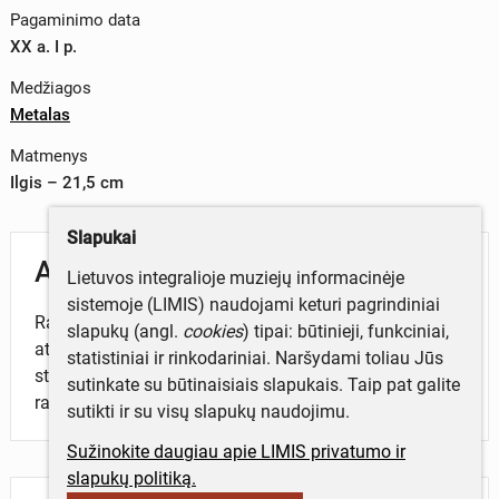
Pagaminimo data
XX a. I p.
Medžiagos
Metalas
Matmenys
Ilgis – 21,5 cm
Slapukai
Aprašymas
Lietuvos integralioje muziejų informacinėje
sistemoje (LIMIS) naudojami keturi pagrindiniai
Raktas geležinis, kalvio darbo, naudojamas užraktui
slapukų (angl.
cookies
) tipai: būtinieji, funkciniai,
atrakinti ar užrakinti. Viename gale du liežuvėliai
statistiniai ir rinkodariniai. Naršydami toliau Jūs
stačiakampio formos, o kitame - ovalo formos
sutinkate su būtinaisiais slapukais. Taip pat galite
rankenėlė.
sutikti ir su visų slapukų naudojimu.
Sužinokite daugiau apie LIMIS privatumo ir
slapukų politiką.