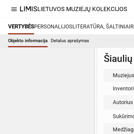
LIETUVOS MUZIEJŲ KOLEKCIJOS
menu
VERTYBĖS
PERSONALIJOS
LITERATŪRA, ŠALTINIAI
R
Objekto informacija
Detalus aprašymas
Šiaulių
Muzieju
Inventor
Autorius (
Sukūrim
Medžiag