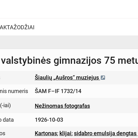
AKTAŽODŽIAI
 valstybinės gimnazijos 75 metų 
s
Šiaulių „Aušros“ muziejus
inis numeris
ŠAM F–IF 1732/14
-iai)
Nežinomas fotografas
o data
1926-10-03
os
Kartonas
;
klijai
;
sidabro emulsija dengtas 