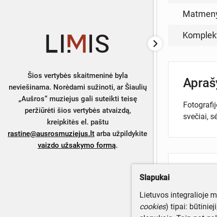
Matmen
Komplek
Šios vertybės skaitmeninė byla
Apra
neviešinama. Norėdami sužinoti, ar Šiaulių
„Aušros“ muziejus gali suteikti teisę
Fotografij
peržiūrėti šios vertybės atvaizdą,
svečiai, s
kreipkitės el. paštu
rastine@ausrosmuziejus.lt
arba užpildykite
vaizdo užsakymo formą
.
Turite da
Slapukai
Parašyki
Lietuvos integralioje 
cookies
) tipai: būtinie