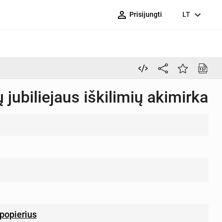
person_outline
expand_more
Prisijungti
LT
jubiliejaus iškilimių akimirka
popierius