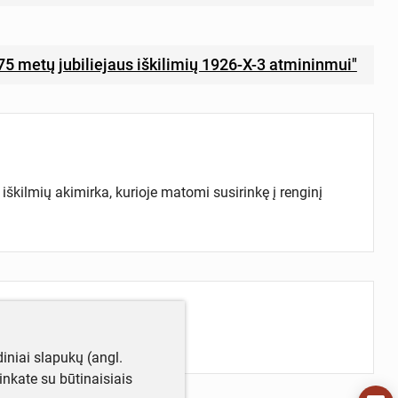
75 metų jubiliejaus iškilimių 1926-X-3 atmininmui"
škilmių akimirka, kurioje matomi susirinkę į renginį
iniai slapukų (angl.
utinkate su būtinaisiais