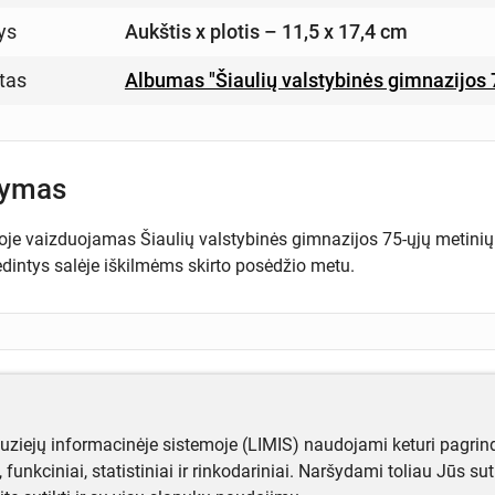
ys
Aukštis x plotis – 11,5 x 17,4 cm
tas
Albumas "Šiaulių valstybinės gimnazijos 
šymas
oje vaizduojamas Šiaulių valstybinės gimnazijos 75-ųjų metinių i
ėdintys salėje iškilmėms skirto posėdžio metu.
ugiau informacijos apie objektą?
te mums!
muziejų informacinėje sistemoje (LIMIS) naudojami keturi pagrind
ji, funkciniai, statistiniai ir rinkodariniai. Naršydami toliau Jūs s