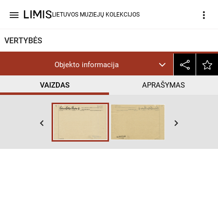
menu
more_vert
LIETUVOS MUZIEJŲ KOLEKCIJOS
VERTYBĖS
Objekto informacija
VAIZDAS
APRAŠYMAS
keyboard_arrow_left
keyboard_arrow_right