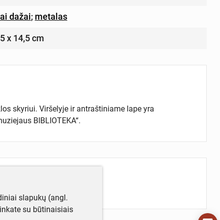
iai dažai
;
metalas
,5 x 14,5 cm
s skyriui. Viršelyje ir antraštiniame lape yra
 muziejaus BIBLIOTEKA“.
iniai slapukų (angl.
utinkate su būtinaisiais