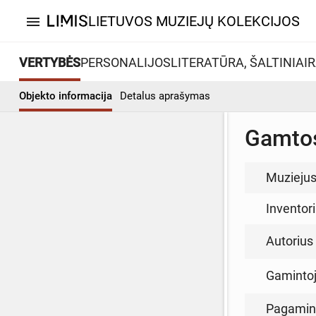
LIETUVOS MUZIEJŲ KOLEKCIJOS
menu
VERTYBĖS
PERSONALIJOS
LITERATŪRA, ŠALTINIAI
R
Objekto informacija
Detalus aprašymas
Gamtos
Muzieju
Inventor
Autorius (
Gamintoja
Pagamin