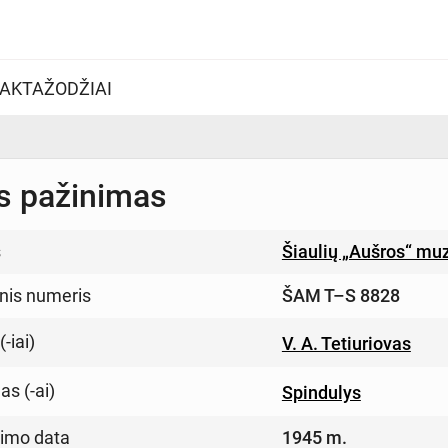
AKTAŽODŽIAI
 pažinimas
s
Šiaulių „Aušros“ mu
inis numeris
ŠAM T–S 8828
-iai)
V. A. Tetiuriovas
s (-ai)
Spindulys
imo data
1945 m.