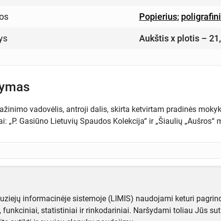
os
Popierius
;
poligrafin
ys
Aukštis x plotis – 21
šymas
inimo vadovėlis, antroji dalis, skirta ketvirtam pradinės mokyklo
i: „P. Gasiūno Lietuvių Spaudos Kolekcija“ ir „Šiaulių „Aušros“
ugiau informacijos apie objektą?
te mums!
muziejų informacinėje sistemoje (LIMIS) naudojami keturi pagrind
ji, funkciniai, statistiniai ir rinkodariniai. Naršydami toliau Jūs s