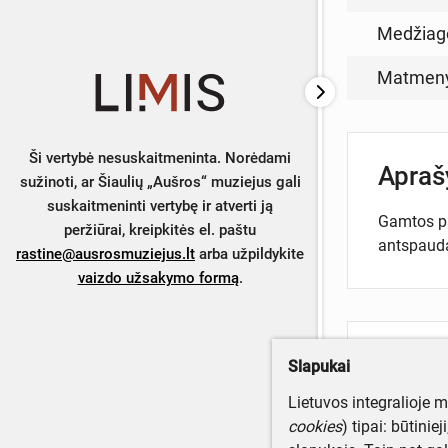
Medžiag
Matmen
Ši vertybė nesuskaitmeninta. Norėdami
Apra
sužinoti, ar Šiaulių „Aušros“ muziejus gali
suskaitmeninti vertybę ir atverti ją
Gamtos paž
peržiūrai, kreipkitės el. paštu
antspauda
rastine@ausrosmuziejus.lt
arba užpildykite
vaizdo užsakymo formą
.
Turite da
Slapukai
Parašyki
Lietuvos integralioje 
cookies
) tipai: būtinie