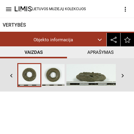
menu
more_vert
LIETUVOS MUZIEJŲ KOLEKCIJOS
VERTYBĖS
Objekto informacija
VAIZDAS
APRAŠYMAS
keyboard_arrow_left
keyboard_arrow_right