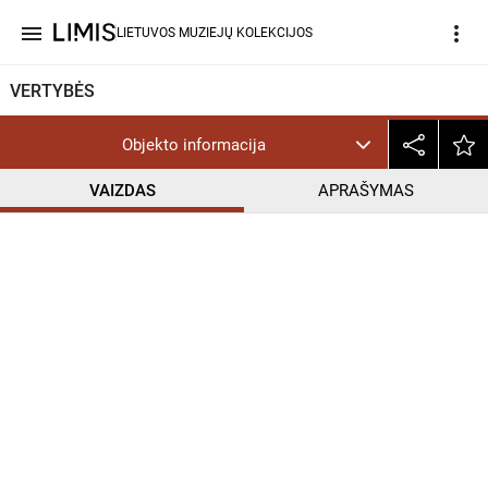
menu
more_vert
LIETUVOS MUZIEJŲ KOLEKCIJOS
VERTYBĖS
Objekto informacija
VAIZDAS
APRAŠYMAS