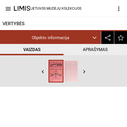
menu
more_vert
LIETUVOS MUZIEJŲ KOLEKCIJOS
VERTYBĖS
Objekto informacija
VAIZDAS
APRAŠYMAS
keyboard_arrow_left
keyboard_arrow_right