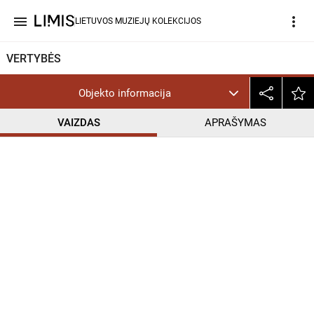
menu
more_vert
LIETUVOS MUZIEJŲ KOLEKCIJOS
VERTYBĖS
Objekto informacija
VAIZDAS
APRAŠYMAS
help_outline
PD