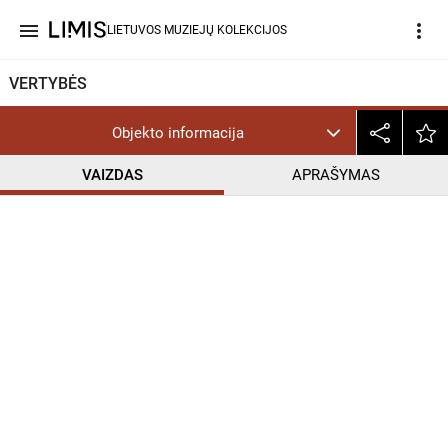
menu
more_vert
LIETUVOS MUZIEJŲ KOLEKCIJOS
VERTYBĖS
Objekto informacija
VAIZDAS
APRAŠYMAS