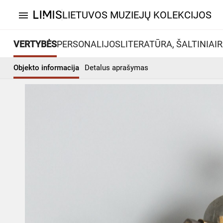
LIETUVOS MUZIEJŲ KOLEKCIJOS
menu
VERTYBĖS
PERSONALIJOS
LITERATŪRA, ŠALTINIAI
R
Objekto informacija
Detalus aprašymas