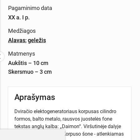
Pagaminimo data
XX a. I p.
Medžiagos
Alavas
;
geležis
Matmenys
Aukštis – 10 cm
Skersmuo – 3 cm
Aprašymas
Dviračio elektogeneratoriaus korpusas cilindro
formos, balto metalo, rausvos juostelės fone
tekstas anglų kalba: „Daimon“. Viršutinėje dalyje
įmontuotas ritinukas. Korpuso šone - atlenkiamas