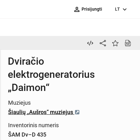
person_outline
expand_more
Prisijungti
LT
Dviračio
elektrogeneratorius
„Daimon“
Muziejus
Šiaulių „Aušros“ muziejus
Inventorinis numeris
ŠAM Dv–D 435