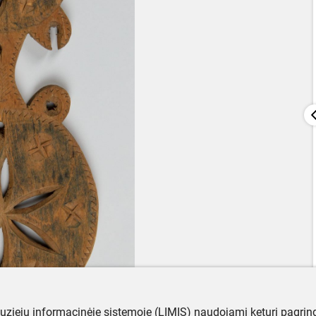
muziejų informacinėje sistemoje (LIMIS) naudojami keturi pagrind