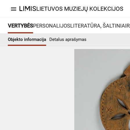
LIETUVOS MUZIEJŲ KOLEKCIJOS
menu
VERTYBĖS
PERSONALIJOS
LITERATŪRA, ŠALTINIAI
R
Objekto informacija
Detalus aprašymas