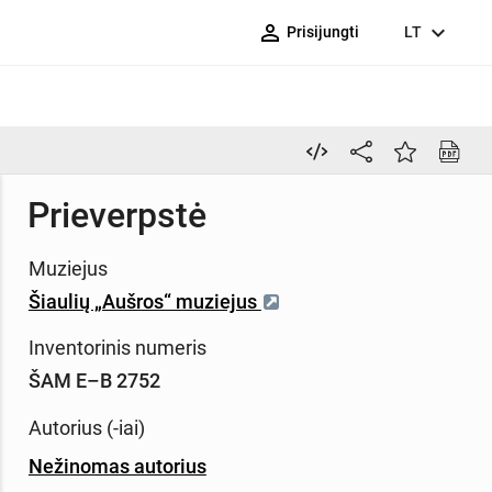
person_outline
expand_more
Prisijungti
LT
Prieverpstė
Muziejus
Šiaulių „Aušros“ muziejus
Inventorinis numeris
ŠAM E–B 2752
Autorius (-iai)
Nežinomas autorius