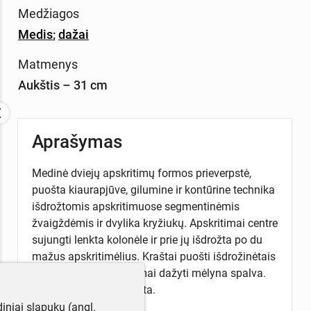
Medžiagos
Medis
;
dažai
Matmenys
Aukštis – 31 cm
Aprašymas
Medinė dviejų apskritimų formos prieverpstė,
puošta kiaurapjūve, gilumine ir kontūrine technika
išdrožtomis apskritimuose segmentinėmis
žvaigždėmis ir dvylika kryžiukų. Apskritimai centre
sujungti lenkta kolonėle ir prie jų išdrožta po du
mažus apskritimėlius. Kraštai puošti išdrožinėtais
trikampėliais. Apskritimai dažyti mėlyna spalva.
Vidinė pusė nedekoruota.
iniai slapukų (angl.