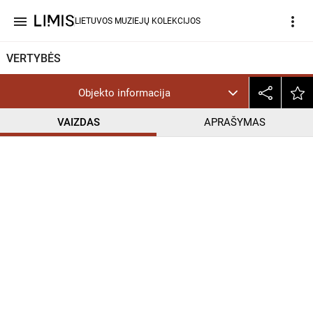
menu
more_vert
LIETUVOS MUZIEJŲ KOLEKCIJOS
VERTYBĖS
Objekto informacija
VAIZDAS
APRAŠYMAS
help_outline
PD