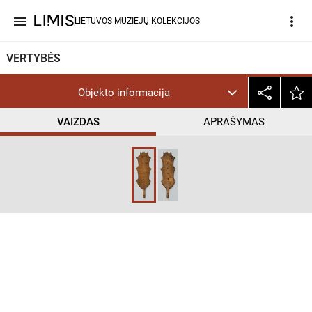
menu
more_vert
LIETUVOS MUZIEJŲ KOLEKCIJOS
VERTYBĖS
Objekto informacija
VAIZDAS
APRAŠYMAS