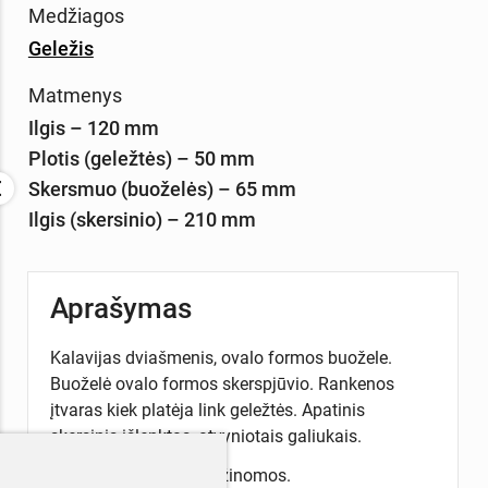
Medžiagos
Geležis
Matmenys
Ilgis – 120 mm
Plotis (geležtės) – 50 mm
Skersmuo (buoželės) – 65 mm
Ilgis (skersinio) – 210 mm
Aprašymas
Kalavijas dviašmenis, ovalo formos buožele.
Buoželė ovalo formos skerspjūvio. Rankenos
įtvaras kiek platėja link geležtės. Apatinis
skersinis išlenktas, atvyniotais galiukais.
Radimo aplinkybės nežinomos.