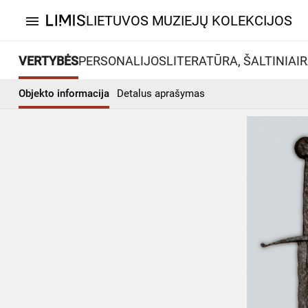
LIETUVOS MUZIEJŲ KOLEKCIJOS
menu
VERTYBĖS
PERSONALIJOS
LITERATŪRA, ŠALTINIAI
R
Objekto informacija
Detalus aprašymas