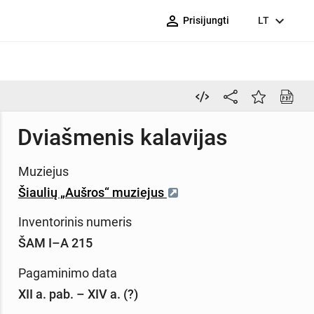
person_outline
expand_more
Prisijungti
LT
Dviašmenis kalavijas
Muziejus
Šiaulių „Aušros“ muziejus
Inventorinis numeris
ŠAM I–A 215
Pagaminimo data
XII a. pab. – XIV a. (?)