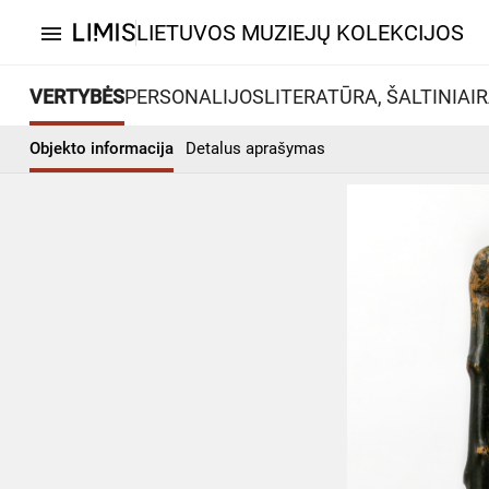
LIETUVOS MUZIEJŲ KOLEKCIJOS
menu
VERTYBĖS
PERSONALIJOS
LITERATŪRA, ŠALTINIAI
R
Objekto informacija
Detalus aprašymas