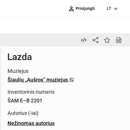
person_outline
expand_more
Prisijungti
LT
Lazda
Muziejus
Šiaulių „Aušros“ muziejus
Inventorinis numeris
ŠAM E–B 2201
Autorius (-iai)
Nežinomas autorius