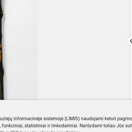
muziejų informacinėje sistemoje (LIMIS) naudojami keturi pagrind
ji, funkciniai, statistiniai ir rinkodariniai. Naršydami toliau Jūs s