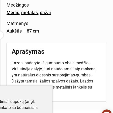
Medžiagos
Medis
;
metalas
;
dažai
Matmenys
Aukštis – 87 cm
Aprašymas
Lazda, padaryta iš gumbuoto obels medžio.
Viršutinėje dalyje, kuri naudojama kaip rankena,
yra natūralus didesnis sustorėjimas-gumbas.
Dažyta tamsiai žalios spalvos dažais. Lazdos
apatinėje dalyje uždėtas metalinis lankelis su
vinimi gale.
iniai slapukų (angl.
utinkate su būtinaisiais