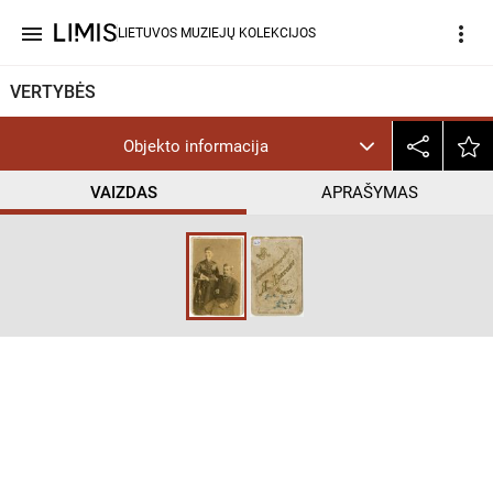
menu
more_vert
LIETUVOS MUZIEJŲ KOLEKCIJOS
VERTYBĖS
Objekto informacija
VAIZDAS
APRAŠYMAS