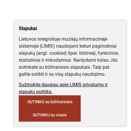
Slapukai
Lietuvos integralioje muziejų informacinėje
sistemoje (LIMIS) naudojami keturi pagrindiniai
slapukų (angl.
cookies
) tipai: būtinieji, funkciniai,
statistiniai ir rinkodariniai. Naršydami toliau Jūs
sutinkate su būtinaisiais slapukais. Taip pat
galite sutikti ir su visų slapukų naudojimu.
Sužinokite daugiau apie LIMIS privatumo ir
slapukų politiką.
SUTINKU su būtinaisiais
SUTINKU su visais