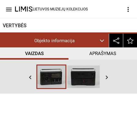
menu
more_vert
LIETUVOS MUZIEJŲ KOLEKCIJOS
VERTYBĖS
Objekto informacija
VAIZDAS
APRAŠYMAS
keyboard_arrow_left
keyboard_arrow_right