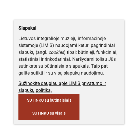
Slapukai
Lietuvos integralioje muziejų informacinėje
sistemoje (LIMIS) naudojami keturi pagrindiniai
slapukų (angl.
cookies
) tipai: būtinieji, funkciniai,
statistiniai ir rinkodariniai. Naršydami toliau Jūs
sutinkate su būtinaisiais slapukais. Taip pat
galite sutikti ir su visų slapukų naudojimu.
Sužinokite daugiau apie LIMIS privatumo ir
slapukų politiką.
SUTINKU su būtinaisiais
SUTINKU su visais