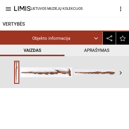
menu
more_vert
LIETUVOS MUZIEJŲ KOLEKCIJOS
VERTYBĖS
Objekto informacija
VAIZDAS
APRAŠYMAS
help_outline
CC BY
keyboard_arrow_right