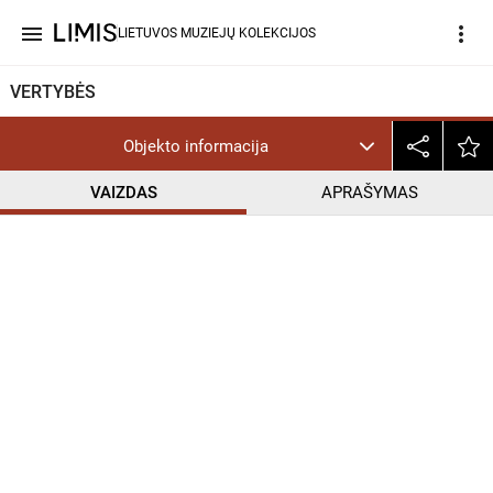
menu
more_vert
LIETUVOS MUZIEJŲ KOLEKCIJOS
VERTYBĖS
Objekto informacija
VAIZDAS
APRAŠYMAS
help_outline
CC BY