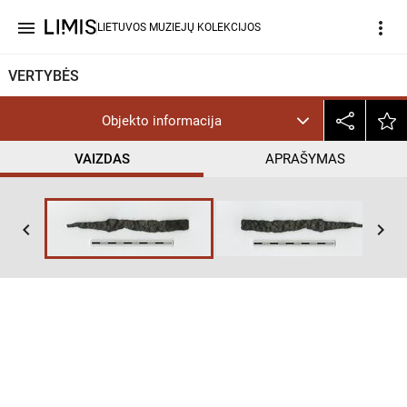
menu
more_vert
LIETUVOS MUZIEJŲ KOLEKCIJOS
VERTYBĖS
Objekto informacija
VAIZDAS
APRAŠYMAS
keyboard_arrow_left
keyboard_arrow_right