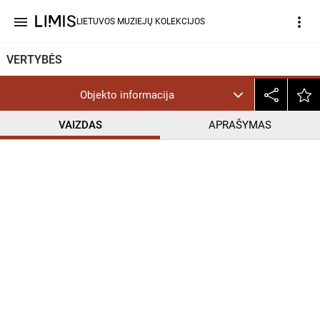
menu
more_vert
LIETUVOS MUZIEJŲ KOLEKCIJOS
VERTYBĖS
Objekto informacija
VAIZDAS
APRAŠYMAS