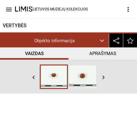
menu
more_vert
LIETUVOS MUZIEJŲ KOLEKCIJOS
VERTYBĖS
Objekto informacija
VAIZDAS
APRAŠYMAS
keyboard_arrow_left
keyboard_arrow_right