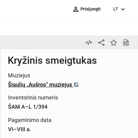
person_outline
expand_more
Prisijungti
LT
Kryžinis smeigtukas
Muziejus
Šiaulių „Aušros“ muziejus
Inventorinis numeris
ŠAM A–L 1/394
Pagaminimo data
VI–VIII a.