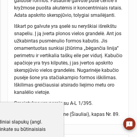
galuose formos. Fasadinė galvutė pusė centre ir
kryžmose puošta akutėmis ir koncentriniais ratais.
Adata apskrito skerspjūvio, tolygiai smailėjanti.
Iškart po galvute yra ąselė su neryškiai išreikštu
snapeliu. Į ją įverta plonos vielos grandelė. Ant jos
užkabintas pusmėnulio formos kabutis. Jis
ornamentuotas sunkiai įžiūrima „bėgančia linija“
perimetru ir vertikalia taškų eile per vidurį. Kabučio
apačioje yra trys kilputės, į jas įvertos apskrito
skerspjūvio vielos grandelės. Nugarinėje kabučio
pusėje šone yra stačiakampio formos iškilimas.
Iškilimas greičiausiai atsirado liejimo metu oro
kanalėlio vietoje.
Smeigtukas yra poroje su A-L 1/395.
Rastas Lieporių kapinyne (Šiauliai), kapas Nr. 89.
iniai slapukų (angl.
feedback
utinkate su būtinaisiais