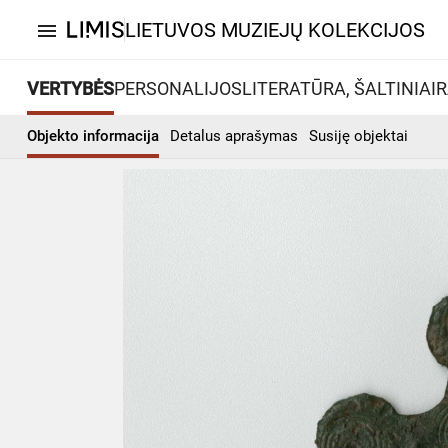
LIETUVOS MUZIEJŲ KOLEKCIJOS
menu
VERTYBĖS
PERSONALIJOS
LITERATŪRA, ŠALTINIAI
R
Objekto informacija
Detalus aprašymas
Susiję objektai