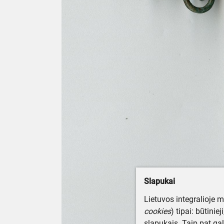
Slapukai
Lietuvos integralioje 
cookies
) tipai: būtinie
slapukais. Taip pat gal