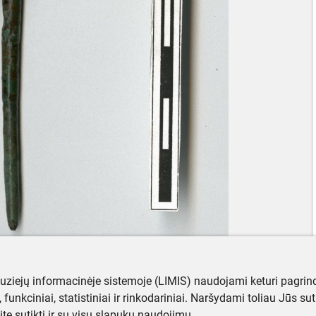
muziejų informacinėje sistemoje (LIMIS) naudojami keturi pagrind
ji, funkciniai, statistiniai ir rinkodariniai. Naršydami toliau Jūs s
ite sutikti ir su visų slapukų naudojimu.