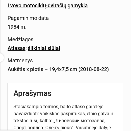
Lvovo motociklų-dviračių gamykla
Pagaminimo data
1984 m.
Medžiagos
Atlasas
;
šilkiniai siūlai
Matmenys
Aukštis x plotis – 19,4x7,5 cm (2018-08-22)
Aprašymas
Stačiakampio formos, balto atlaso gairelėje
pavaizduoti: vaikiškas paspirtukas, elnio galva ir
tekstas rusų kalba: „Лъвовский мотозавод
Спорт-роллер Оленъ-люкс“. Viršutinėje dalyje