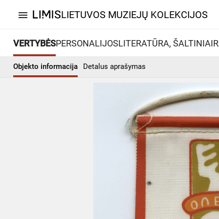
LIETUVOS MUZIEJŲ KOLEKCIJOS
menu
VERTYBĖS
PERSONALIJOS
LITERATŪRA, ŠALTINIAI
R
Objekto informacija
Detalus aprašymas