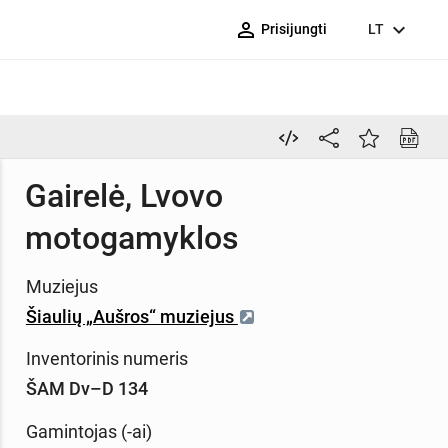
person_outline
expand_more
Prisijungti
LT
Gairelė, Lvovo
motogamyklos
Muziejus
Šiaulių „Aušros“ muziejus
Inventorinis numeris
ŠAM Dv–D 134
Gamintojas (-ai)