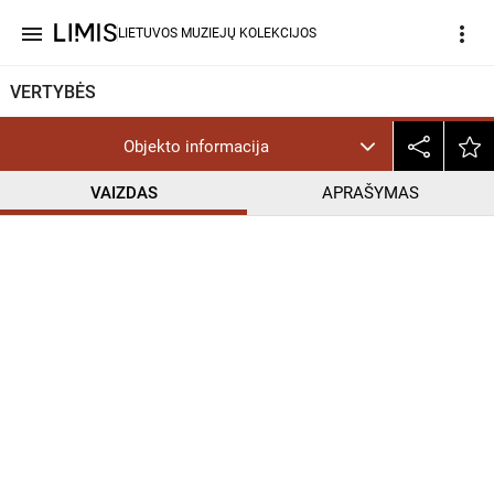
menu
more_vert
LIETUVOS MUZIEJŲ KOLEKCIJOS
VERTYBĖS
Objekto informacija
VAIZDAS
APRAŠYMAS