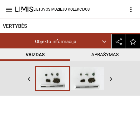
menu
more_vert
LIETUVOS MUZIEJŲ KOLEKCIJOS
VERTYBĖS
Objekto informacija
VAIZDAS
APRAŠYMAS
keyboard_arrow_left
keyboard_arrow_right