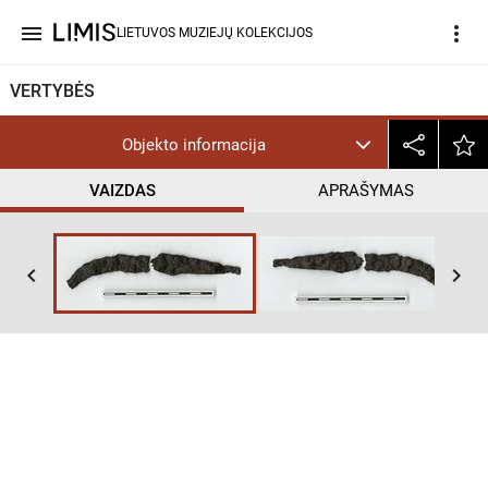
menu
more_vert
LIETUVOS MUZIEJŲ KOLEKCIJOS
VERTYBĖS
Objekto informacija
VAIZDAS
APRAŠYMAS
keyboard_arrow_left
keyboard_arrow_right