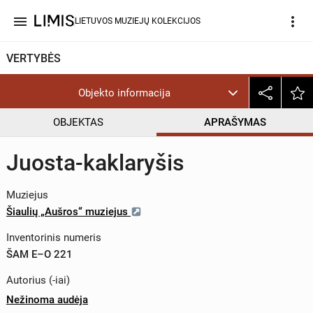
menu
more_vert
LIETUVOS MUZIEJŲ KOLEKCIJOS
VERTYBĖS
Objekto informacija
OBJEKTAS
APRAŠYMAS
Juosta-kaklaryšis
Muziejus
Šiaulių „Aušros“ muziejus
Inventorinis numeris
ŠAM E–O 221
Autorius (-iai)
Nežinoma audėja