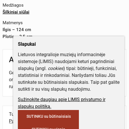
Medžiagos
Šilkiniai siūlai
Matmenys
Ilgis – 124 cm
Plotis – 3,5 cm
Slapukai
Lietuvos integralioje muziejų informacinėje
Aprašymas
sistemoje (LIMIS) naudojami keturi pagrindiniai
slapukų (angl.
cookies
) tipai: būtinieji, funkciniai,
Gelsvame fone tamsiai mėlynas geometrinis
statistiniai ir rinkodariniai. Naršydami toliau Jūs
ornamentas. Pakraščiuose siauras gelsvų siūlų
sutinkate su būtinaisiais slapukais. Taip pat galite
ruoželis. Kutai palikti iš metmenų.
sutikti ir su visų slapukų naudojimu.
Sužinokite daugiau apie LIMIS privatumo ir
slapukų politiką.
Turite daugiau informacijos apie objektą?
SUTINKU su būtinaisiais
Parašykite mums!