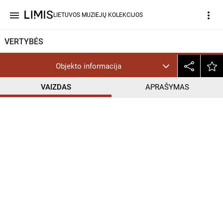
menu
more_vert
LIETUVOS MUZIEJŲ KOLEKCIJOS
VERTYBĖS
Objekto informacija
VAIZDAS
APRAŠYMAS