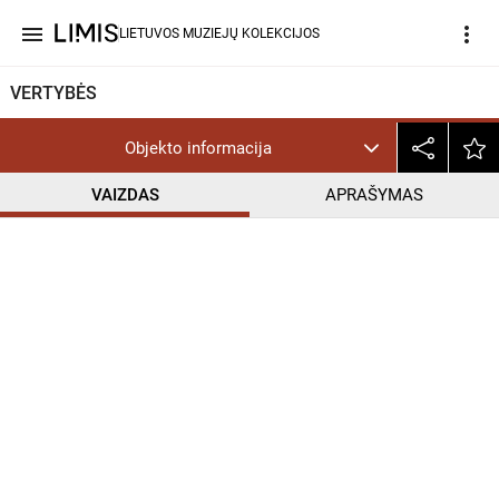
menu
more_vert
LIETUVOS MUZIEJŲ KOLEKCIJOS
VERTYBĖS
Objekto informacija
VAIZDAS
APRAŠYMAS