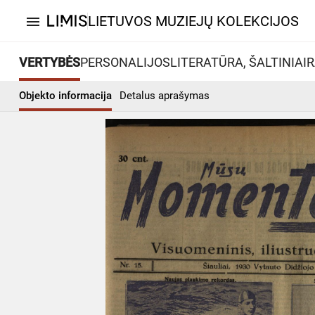
LIETUVOS MUZIEJŲ KOLEKCIJOS
menu
VERTYBĖS
PERSONALIJOS
LITERATŪRA, ŠALTINIAI
R
Objekto informacija
Detalus aprašymas