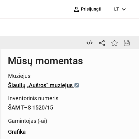
person_outline
expand_more
Prisijungti
LT
Mūsų momentas
Muziejus
Šiaulių „Aušros“ muziejus
Inventorinis numeris
ŠAM T–S 1520/15
Gamintojas (-ai)
Grafika