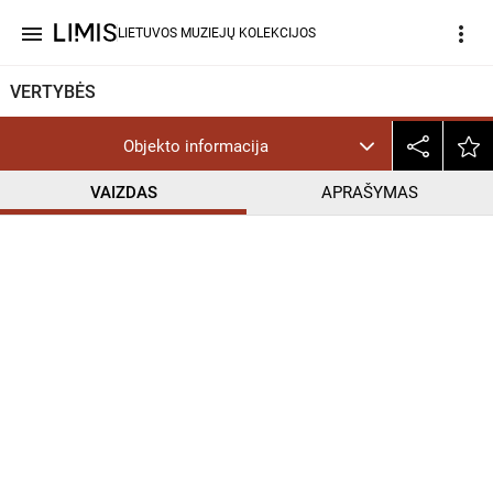
menu
more_vert
LIETUVOS MUZIEJŲ KOLEKCIJOS
VERTYBĖS
Objekto informacija
VAIZDAS
APRAŠYMAS