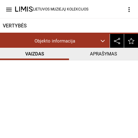
menu
more_vert
LIETUVOS MUZIEJŲ KOLEKCIJOS
VERTYBĖS
Objekto informacija
VAIZDAS
APRAŠYMAS