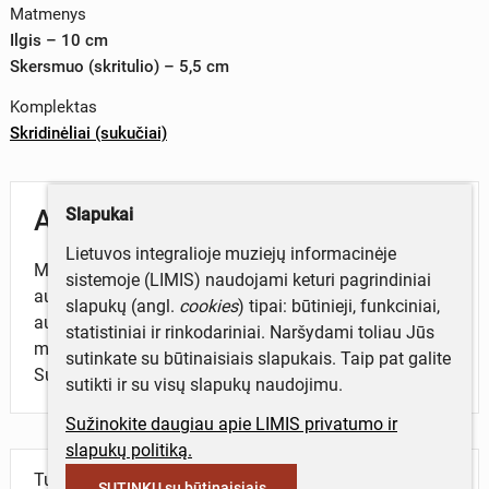
Matmenys
Ilgis – 10 cm
Skersmuo (skritulio) – 5,5 cm
Komplektas
Skridinėliai (sukučiai)
Slapukai
Aprašymas
Lietuvos integralioje muziejų informacinėje
Medinis skridinėlis (sukutis) su grioveliu -
sistemoje (LIMIS) naudojami keturi pagrindiniai
audimo įrankis nytims pakelti ir laikyti audžiant
slapukų (angl.
cookies
) tipai: būtinieji, funkciniai,
audimo staklėmis. Pakabinimui pritvirtinta pailga
statistiniai ir rinkodariniai. Naršydami toliau Jūs
medinė detalė su keturiomis išdegintomis skylutėmis.
sutinkate su būtinaisiais slapukais. Taip pat galite
Sutvirtinta mediniu kaišteliu.
sutikti ir su visų slapukų naudojimu.
Sužinokite daugiau apie LIMIS privatumo ir
slapukų politiką.
Turite daugiau informacijos apie objektą?
SUTINKU su būtinaisiais