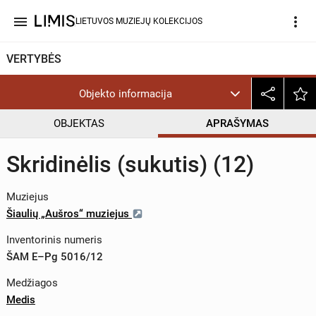
menu
more_vert
LIETUVOS MUZIEJŲ KOLEKCIJOS
VERTYBĖS
Objekto informacija
OBJEKTAS
APRAŠYMAS
Skridinėlis (sukutis) (12)
Muziejus
Šiaulių „Aušros“ muziejus
Inventorinis numeris
ŠAM E–Pg 5016/12
Medžiagos
Medis