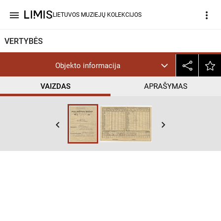
menu
more_vert
LIETUVOS MUZIEJŲ KOLEKCIJOS
VERTYBĖS
Objekto informacija
VAIZDAS
APRAŠYMAS
keyboard_arrow_left
keyboard_arrow_right