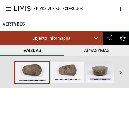
menu
more_vert
LIETUVOS MUZIEJŲ KOLEKCIJOS
VERTYBĖS
Objekto informacija
VAIZDAS
APRAŠYMAS
keyboard_arrow_right