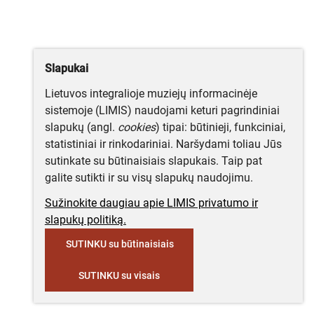
Slapukai
Lietuvos integralioje muziejų informacinėje
sistemoje (LIMIS) naudojami keturi pagrindiniai
slapukų (angl.
cookies
) tipai: būtinieji, funkciniai,
statistiniai ir rinkodariniai. Naršydami toliau Jūs
sutinkate su būtinaisiais slapukais. Taip pat
galite sutikti ir su visų slapukų naudojimu.
Sužinokite daugiau apie LIMIS privatumo ir
slapukų politiką.
SUTINKU su būtinaisiais
SUTINKU su visais