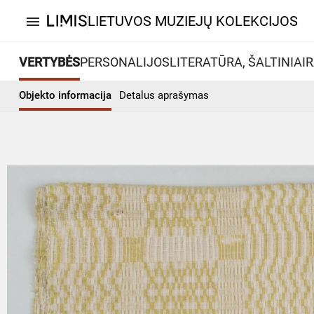
LIETUVOS MUZIEJŲ KOLEKCIJOS
menu
VERTYBĖS
PERSONALIJOS
LITERATŪRA, ŠALTINIAI
R
Objekto informacija
Detalus aprašymas