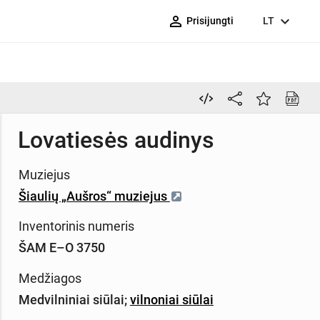
person_outline
expand_more
Prisijungti
LT
Lovatiesės audinys
Muziejus
Šiaulių „Aušros“ muziejus
Inventorinis numeris
ŠAM E–O 3750
Medžiagos
Medvilniniai siūlai
;
vilnoniai siūlai