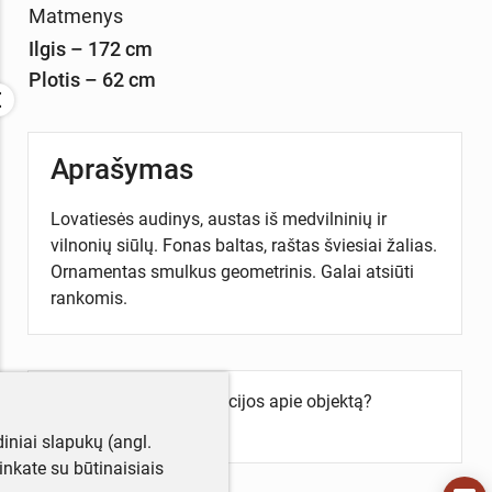
Matmenys
Ilgis – 172 cm
Plotis – 62 cm
Aprašymas
Lovatiesės audinys, austas iš medvilninių ir
vilnonių siūlų. Fonas baltas, raštas šviesiai žalias.
Ornamentas smulkus geometrinis. Galai atsiūti
rankomis.
Turite daugiau informacijos apie objektą?
Parašykite mums!
iniai slapukų (angl.
utinkate su būtinaisiais