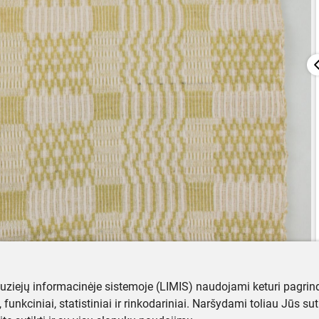
muziejų informacinėje sistemoje (LIMIS) naudojami keturi pagrind
ji, funkciniai, statistiniai ir rinkodariniai. Naršydami toliau Jūs s