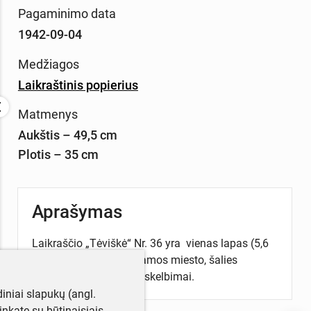
Pagaminimo data
1942-09-04
Medžiagos
Laikraštinis popierius
Matmenys
Aukštis – 49,5 cm
Plotis – 35 cm
Aprašymas
Laikraščio „Tėviškė“ Nr. 36 yra vienas lapas (5,6
p. ), kuriame spausdinamos miesto, šalies
naujienos, pranešimai, skelbimai.
iniai slapukų (angl.
utinkate su būtinaisiais