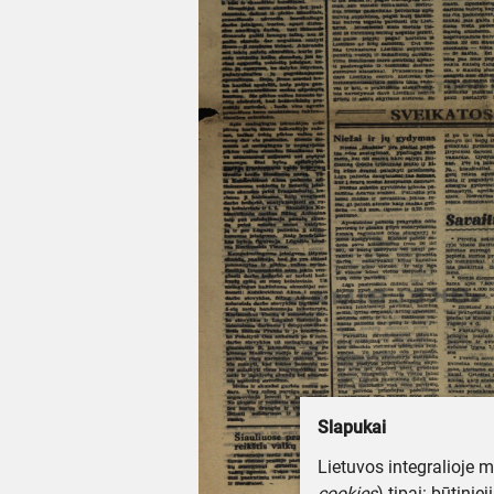
Slapukai
Lietuvos integralioje 
cookies
) tipai: būtinie