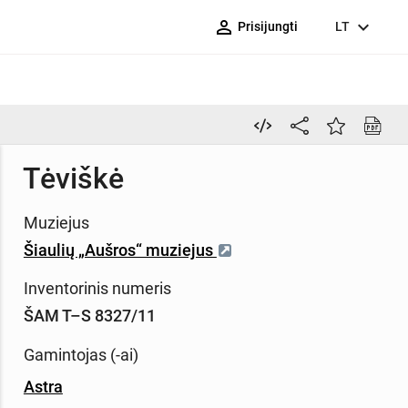
person_outline
expand_more
Prisijungti
LT
Tėviškė
Muziejus
Šiaulių „Aušros“ muziejus
Inventorinis numeris
ŠAM T–S 8327/11
Gamintojas (-ai)
Astra