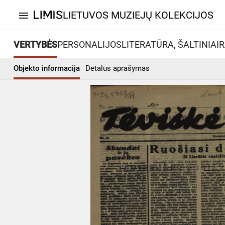
LIETUVOS MUZIEJŲ KOLEKCIJOS
menu
VERTYBĖS
PERSONALIJOS
LITERATŪRA, ŠALTINIAI
R
Objekto informacija
Detalus aprašymas