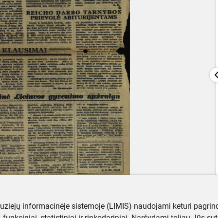
muziejų informacinėje sistemoje (LIMIS) naudojami keturi pagrind
ji, funkciniai, statistiniai ir rinkodariniai. Naršydami toliau Jūs s